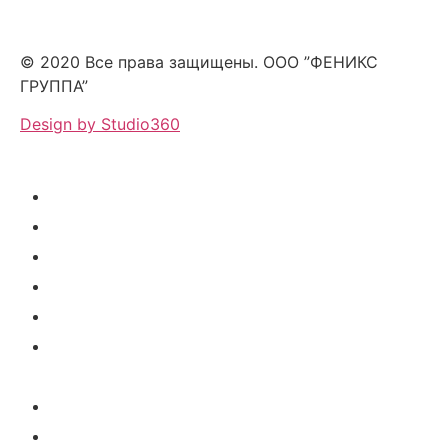
© 2020 Все права защищены. ООО ”ФЕНИКС
ГРУППА”
Design by Studio360
О нас
Колибри маркет
Детский сад
Личный кабинет родителя
Личный кабинет учителя
Личный кабинет поставщика
питания
Личный кабинет детский сад
Личный кабинет для ГО и ЧС