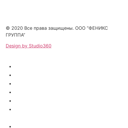
© 2020 Все права защищены. ООО ”ФЕНИКС
ГРУППА”
Design by Studio360
О нас
Колибри маркет
Детский сад
Личный кабинет родителя
Личный кабинет учителя
Личный кабинет поставщика
питания
Личный кабинет детский сад